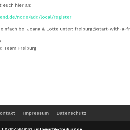
 euch hier an:
riend.de/node/add/local/register
einfach bei Joana & Lotte unter: freiburg@start-with-a-f
h
nd Team Freiburg
ontakt
Impressum
Datenschutz
 • T 0761-15648163 •
info@artik-freiburg.de