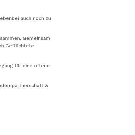
nebenbei auch noch zu
n zusammen. Gemeinsam
uch Geflüchtete
gung für eine offene
andempartnerschaft &