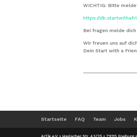
WICHTIG: Bitte meldet
https://db.startwithaf
Bei fragen melde dich 
Wir freuen uns auf dic
Dein Start with a Frie
Startseite
FAQ
Team
Jobs
K
ArTik e.V. • Haslacher Str. 43/25 • 79115 Freiburg