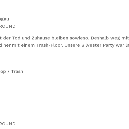
sgau
AYGROUND
st der Tod und Zuhause bleiben sowieso. Deshalb weg mi
her mit einem Trash-Floor. Unsere Silvester Party war l
op / Trash
AYGROUND