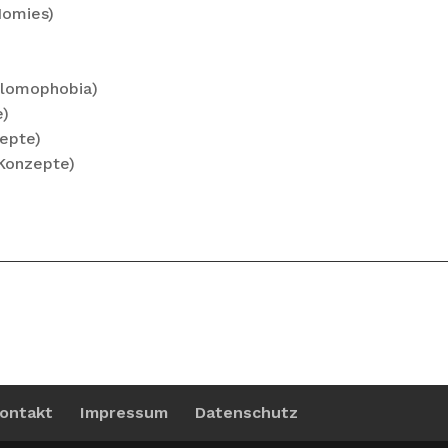
Homies)
Slomophobia)
e)
zepte)
 Konzepte)
ontakt
Impressum
Datenschutz