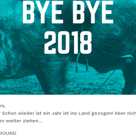
es,
 Schon wieder ist ein Jahr ist ins Land gezogen! Aber nich
en weiter ziehen…
AYGROUND