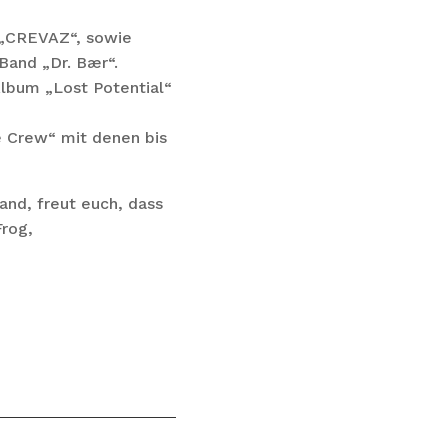
d „CREVAZ“, sowie
Band „Dr. Bær“.
Album „Lost Potential“
e Crew“ mit denen bis
wand, freut euch, dass
Frog,