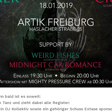
n bald ist es soweit:
m Tanz und zieht dabei alle Register:
ein DJ Kollektiv sowie ein gehöriger Schuss Extase spon