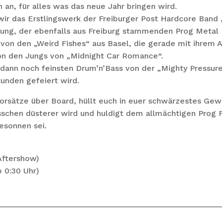
 an, für alles was das neue Jahr bringen wird.
wir das Erstlingswerk der Freiburger Post Hardcore Ban
chung, der ebenfalls aus Freiburg stammenden Prog Metal 
von den „Weird Fishes“ aus Basel, die gerade mit ihrem 
von den Jungs von „Midnight Car Romance“.
s dann noch feinsten Drum’n’Bass von der „Mighty Pressur
tunden gefeiert wird.
orsätze über Board, hüllt euch in euer schwärzestes Ge
sschen düsterer wird und huldigt dem allmächtigen Prog 
esonnen sei.
Aftershow)
 0:30 Uhr)