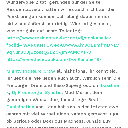
wundervolle Zitat, gefunden auf der Seite
Residentadvisor, hätten wir es auch nicht auf den
Punkt bringen können. Jahrelang dabei, immer
aktiv und äußerst umtriebig. Wir sind gespannt,
was der gute auf unsre Teller legt.
https://www.residentadvisor.net/dj/donkanalie?
fbclid=IwAR0KNTOw4eAUwwAXjV9QLgmfmDNLv
9qNuh3DJjEzossQ3LZCVjmPAMOAF-0
https://www.facebook.com/DonKanalie79/
Mighty Pressure Crew
all night long. Ihr kennt sie.
Ihr liebt sie. Sie lieben euch auch. Wirklich sehr. Die
Freiburger Drum and Bass-Supergroup um
bassline
k
,
Dj Freemerge
,
Synetic
, Mad Merlin, dem
gammligen Wodka-Joe, Industriege-Beat,
Dubisfaction
und Leon hat sich in den letzten zwei
Jahren mit viel Wirbel einen Namen gemacht. Egal
ob Serious oder Beerious Madness, Jungle Luv