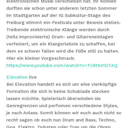
elektronischen Musik verschieben hat. Ihr Können
durften sie schon unter anderem letzten Sommer
im Stadtgarten auf der IG Subkultur-Stage des
Freiburg stimmt ein-Festivals unter Beweis stellen.
Treibende elektronische Klänge werden durch
(teils improvisierte) Drum- und Gitarreneinlagen
verfeinert, um ein Klangerlebnis zu schaffen, bei
dem es schwer fallen wird die Füße still zu halten.
Hier ein kleiner Vorgeschmack:
https://www.youtube.com/watch?v=Tv9tXx1DTAQ
Elevation
live
Bei Elevation handelt es sich um eine vierköpfige
Formation die sich in keine Schublade stecken
lassen möchte. Spielerisch überwinden sie
Genregrenzen und perfomen verschiedene Styles,
je nach Anlass. Somit können wir euch auch nicht so
recht sagen ob euch nun Drum and Bass, Techno,
Goa, Elektro, Dubstep oder Trap um die Ohren