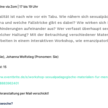
ine via Zom | 17 bis 19 Uhr
ität ist nach wie vor ein Tabu. Wie nähern sich sexualpä
a und welche Fallstricke gibt es dabei? Wie wirken sich
Behinderungen aufeinander aus? Wer verfasst überhaupt s
elcher Haltung? Mit der Betrachtung verschiedener Materi
rbeiten in einem interaktiven Workshop, wie emanzipatori
ie), Johanna Wolfstieg (Pronomen: Sie)
: 15
ww.eventbrite.de/e/workshop-sexualpadagogische-materialien-fur-men
128883962401
eranstaltung per Mail verschickt!
nswoche?