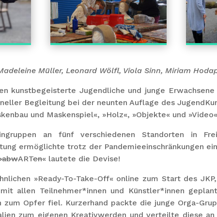
Madeleine Müller, Leonard Wölfl, Viola Sinn, Miriam Hoda
iten kunstbegeisterte Jugendliche und junge Erwachsene 
oneller Begleitung bei der neunten Auflage des JugendKun
skenbau und Maskenspiel«, »Holz«, »Objekte« und »Video«
eingruppen an fünf verschiedenen Standorten in Fr
tung ermöglichte trotz der Pandemieeinschränkungen ein
»abw
ART
en
« lautete die Devise!
lichen »Ready-To-Take-Off« online zum Start des JKP, 
mit allen Teilnehmer*innen und Künstler*innen geplant
zum Opfer fiel. Kurzerhand packte die junge Orga-Gru
lien zum eigenen Kreativwerden und verteilte diese an