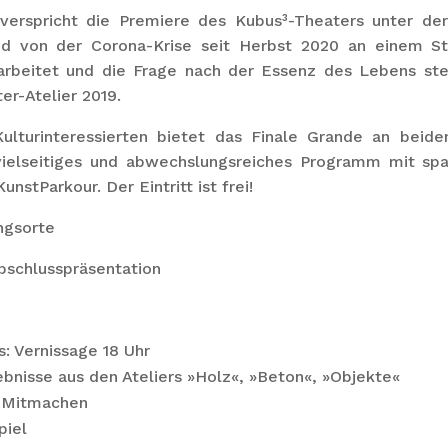
t verspricht die Premiere des Kubus³-Theaters unter de
d von der Corona-Krise seit Herbst 2020 an einem St
rbeitet und die Frage nach der Essenz des Lebens stell
r-Atelier 2019.
Kulturinteressierten bietet das Finale Grande an beide
ielseitiges und abwechslungsreiches Programm mit spa
nstParkour. Der Eintritt ist frei!
ngsorte
bschlusspräsentation
: Vernissage 18 Uhr
bnisse aus den Ateliers »Holz«, »Beton«, »Objekte«
m Mitmachen
piel