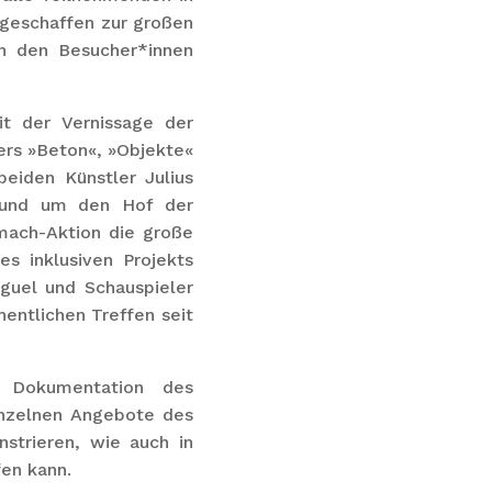
 geschaffen zur großen
on den Besucher*innen
it der Vernissage der
ers »Beton«, »Objekte«
eiden Künstler Julius
 rund um den Hof der
tmach-Aktion die große
s inklusiven Projekts
guel und Schauspieler
entlichen Treffen seit
 Dokumentation des
inzelnen Angebote des
trieren, wie auch in
fen kann.