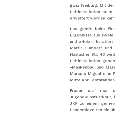
ganz Freiburg. Mit der
Luftinstallation bei
erweitert werden kann
Los geht‘s beim Fina
Ergebnisse aus zweiei
und »Holz«, kuratier
Martin-Humpert und 
Haslacher Str. 43 wir
Luftinstallation geb
»Maskenbau und Maske
Marcelo Miguel eine P
Mitte April entstanden
Freuen darf man s
JugendKunstParkour, 
JKP zu einem gemein
Pandemiezeiten ein üb