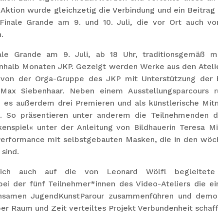
 Aktion wurde gleichzetig die Verbindung und ein Beitrag
m Finale Grande am 9. und 10. Juli, die vor Ort auch v
.
le Grande am 9. Juli, ab 18 Uhr, traditionsgemäß m
nhalb Monaten JKP. Gezeigt werden Werke aus den Ateli
t von der Orga-Gruppe des JKP mit Unterstützung der b
Max Siebenhaar. Neben einem Ausstellungsparcours
d es außerdem drei Premieren und als künstlerische Mi
en. So präsentieren unter anderem die Teilnehmenden de
nspiel« unter der Anleitung von Bildhauerin Teresa Mi
erformance mit selbstgebauten Masken, die in den wöch
 sind.
ich auch auf die von Leonard Wölfl begleitete
bei der fünf Teilnehmer*innen des Video-Ateliers die e
samen JugendKunstParour zusammenführen und demons
er Raum und Zeit verteiltes Projekt Verbundenheit schaf