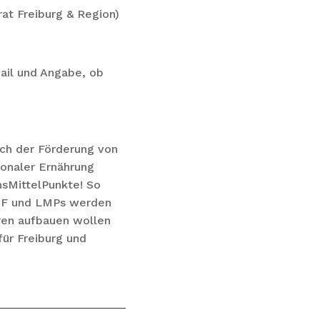
at Freiburg & Region)
ail und Angabe, ob
ich der Förderung von
ionaler Ernährung
nsMittelPunkte! So
HoF und LMPs werden
ren aufbauen wollen
ür Freiburg und