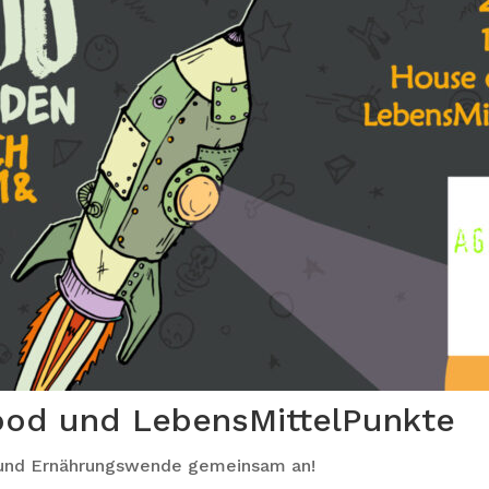
ood und LebensMittelPunkte
- und Ernährungswende gemeinsam an!