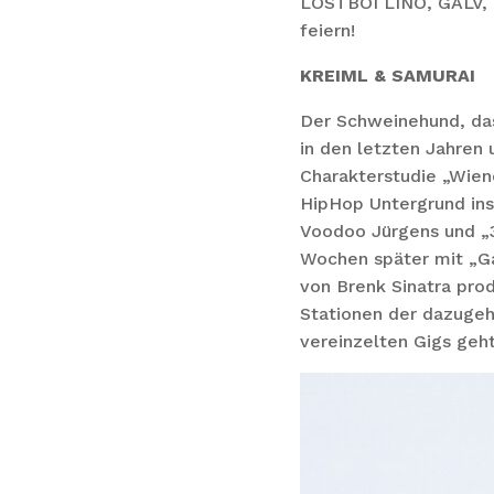
LOSTBOI LINO, GALV, 
feiern!
KREIML & SAMURAI
Der Schweinehund, das
in den letzten Jahren 
Charakterstudie „Wien
HipHop Untergrund ins 
Voodoo Jürgens und „3
Wochen später mit „Ga
von Brenk Sinatra prod
Stationen der dazugeh
vereinzelten Gigs geh