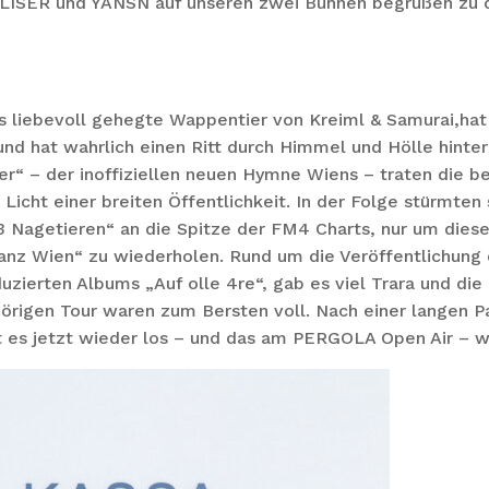
LISER und YANSN auf unseren zwei Bühnen begrüßen zu d
 liebevoll gehegte Wappentier von Kreiml & Samurai,hat 
und hat wahrlich einen Ritt durch Himmel und Hölle hinter 
er“ – der inoffiziellen neuen Hymne Wiens – traten die 
Licht einer breiten Öffentlichkeit. In der Folge stürmte
 Nagetieren“ an die Spitze der FM4 Charts, nur um diese
nz Wien“ zu wiederholen. Rund um die Veröffentlichung
uzierten Albums „Auf olle 4re“, gab es viel Trara und die
örigen Tour waren zum Bersten voll. Nach einer langen P
t es jetzt wieder los – und das am PERGOLA Open Air – wi