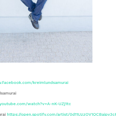
w.facebook.com/kreimlundsamurai
dsamurai
.youtube.com/watch?v=A-nK-UZj1tc
urai
https://open.spotify.com/artist/0d11UzzOV1QCBaipv3c