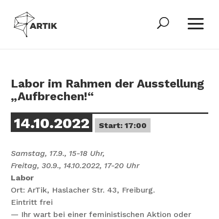
Labor im Rahmen der Ausstellung
„Aufbrechen!“
14.10.2022
Start: 17:00
Samstag,
17.9.,
15-18
Uhr,
Freitag,
30.9.,
14.10.2022,
17-20
Uhr
Labor
Ort:
ArTik,
Haslacher
Str.
43,
Freiburg.
Eintritt
frei
—
Ihr
wart
bei
einer
feministischen
Aktion
oder