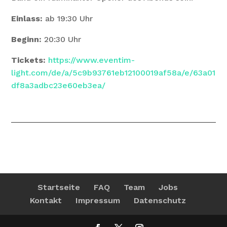
Einlass:
ab 19:30 Uhr
Beginn:
20:30 Uhr
Tickets:
https://www.eventim-
light.com/de/a/5c9b93761eb12100019af58a/e/63a01
df8a3adbc23e60eb3ea/
Startseite
FAQ
Team
Jobs
Kontakt
Impressum
Datenschutz