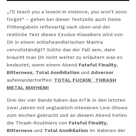
„I’ll teach you a lesson in violence, you won’t soon
forget“ – gehen bei dieser Textzeile auch Deine
Frittengabeln reflexartig nach oben und der
restliche Text dieses Exodus-Klassikers wird von
Dir in einem schlafwandlerischen Mantra
vervollständigt? Sollte das der Fall sein, dann
braucht man Dir nicht weiter zu erläutern was es
bedeutet, wenn einem Abend
Fateful Finality
,
Bitterness
,
Total Annihilation
und
Adversor
aufeinandertreffen:
TOTAL FUCKIN´ THRASH
METAL MAYHEM!
Drei der vier Bands haben das ArTik in den letzten
zwei Jahren mit unglaublich intensiven Live-Shows
zum Kochen gebracht und an diesem Abend treten
die Thrash-Routiniers von
Fateful Finality
,
Bitterness
und
Total Annihilation
im Rahmen der