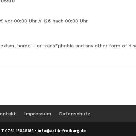
 05:00
€ vor 00:00 Uhr // 12€ nach 00:00 Uhr
exism, homo – or trans*phobia and any other form of disc
ontakt
Impressum
Datenschutz
 • T 0761-15648163 •
info@artik-freiburg.de