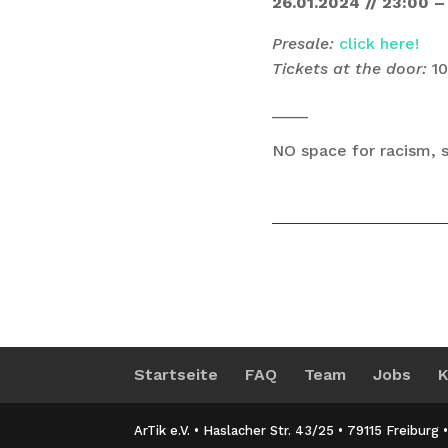
26.01.2024 // 23:00 –
Presale:
click here!
Tickets at the door:
10
____
NO space for racism, s
Startseite
FAQ
Team
Jobs
K
ArTik e.V. • Haslacher Str. 43/25 • 79115 Freiburg