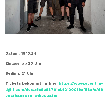
Datum: 18.10.24
Einlass: ab 20 Uhr
Beginn: 21 Uhr
Tickets bekommt ihr hier:
https://www.eventim-
light.com/de/a/5c9b93761eb12100019af58a/e/66
7d5fba8e64e421b303af15