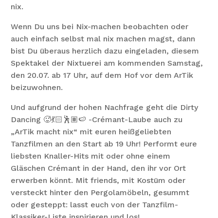
nix.
Wenn Du uns bei Nix-machen beobachten oder
auch einfach selbst mal nix machen magst, dann
bist Du überaus herzlich dazu eingeladen, diesem
Spektakel der Nixtuerei am kommenden Samstag,
den 20.07. ab 17 Uhr, auf dem Hof vor dem ArTik
beizuwohnen.
Und aufgrund der hohen Nachfrage geht die Dirty
Dancing 🥵💃🏻🕺🏽🍉 -Crémant-Laube auch zu
„ArTik macht nix“ mit euren heißgeliebten
Tanzfilmen an den Start ab 19 Uhr! Performt eure
liebsten Knaller-Hits mit oder ohne einem
Gläschen Crémant in der Hand, den ihr vor Ort
erwerben könnt. Mit friends, mit Kostüm oder
versteckt hinter den Pergolamöbeln, gesummt
oder gesteppt: lasst euch von der Tanzfilm-
Klassiker-Liste inspirieren und los!