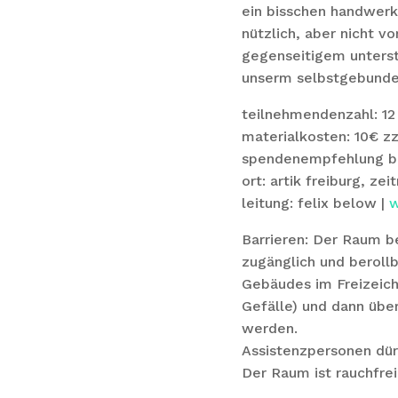
ein bisschen handwerkl
nützlich, aber nicht v
gegenseitigem unterst
unserm selbstgebunden
teilnehmendenzahl: 12
materialkosten: 10€ 
spendenempfehlung bar
ort: artik freiburg, zei
leitung: felix below |
w
Barrieren: Der Raum be
zugänglich und berollb
Gebäudes im Freizeich
Gefälle) und dann übe
werden.
Assistenzpersonen dür
Der Raum ist rauchfrei