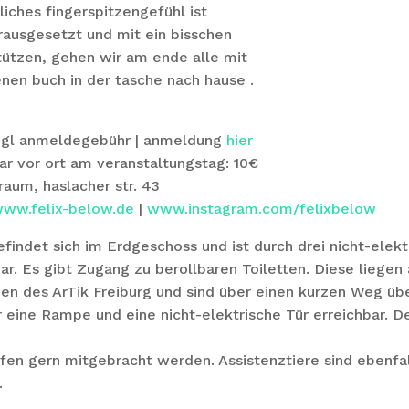
iches fingerspitzengefühl ist
orausgesetzt und mit ein bisschen
ützen, gehen wir am ende alle mit
en buch in der tasche nach hause .
zzgl anmeldegebühr | anmeldung
hier
 vor ort am veranstaltungstag: 10€
traum, haslacher str. 43
ww.felix-below.de
|
www.instagram.com/felixbelow
findet sich im Erdgeschoss und ist durch drei nicht-elekt
ar. Es gibt Zugang zu berollbaren Toiletten. Diese liegen
en des ArTik Freiburg und sind über einen kurzen Weg übe
r eine Rampe und eine nicht-elektrische Tür erreichbar. 
fen gern mitgebracht werden. Assistenztiere sind ebenfa
.