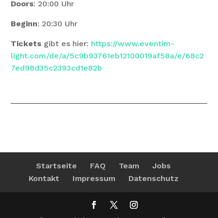
Doors
: 20:00 Uhr
Beginn
: 20:30 Uhr
T
ickets
gibt es hier:
https://www.eventim-
light.com/de/a/5c9b93761eb12100019af58a/e/68c2
7ed98d35c2393cd1e82b
Startseite
FAQ
Team
Jobs
Kontakt
Impressum
Datenschutz