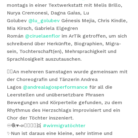
montags in einer Textwerkstatt mit Melis Brillo,
Nurya Cremonesi, Dagna Gałas, Lu
Golubev
@lu_golubev
Génesis Mejia, Chris Kindle,
Mia Kirsch, Gabriela Elgegren
Román
@ciruelaenflor
im ArTik getroffen, um sich
schreibend über Herkünfte, Biographien, Migra-
sein, Tochterschaft(en), Mehrsprachigkeit und
Sprachlosigkeit auszutauschen.
🤸‍♀️An mehreren Samstagen wurde gemeinsam mit
der Choreografin und Tänzerin Andrea
Lagos
@andrealagosperformance
für all die
Leerstellen und unübersetzbare Phrasen
Bewegungen und Körperteile gefunden, zu dem
Rhythmus des Herzschlags improvisiert und ein
Chor der Töchter inszeniert.
♾️🧶♥️📣👯‍♀️👯‍♂️👯
#wirmigratöchter
✨Nun ist daraus eine kleine, sehr intime und