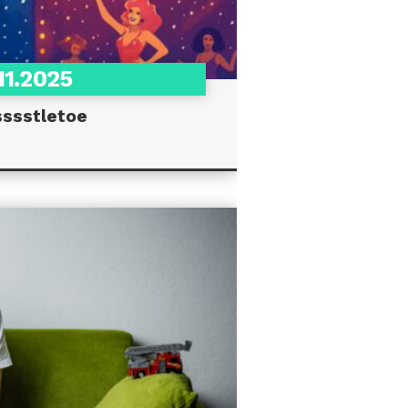
11.2025
sssstletoe