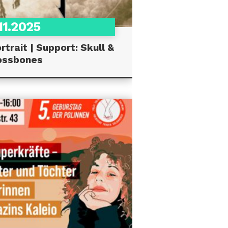
11.2025
trait | Support: Skull &
ossbones