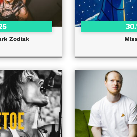
25
30.
ark Zodiak
Mis