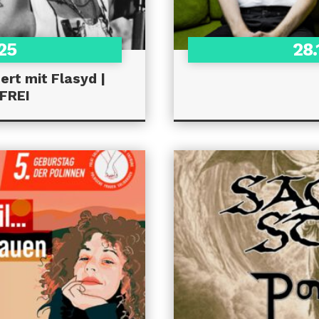
025
28.
ert mit Flasyd |
FREI