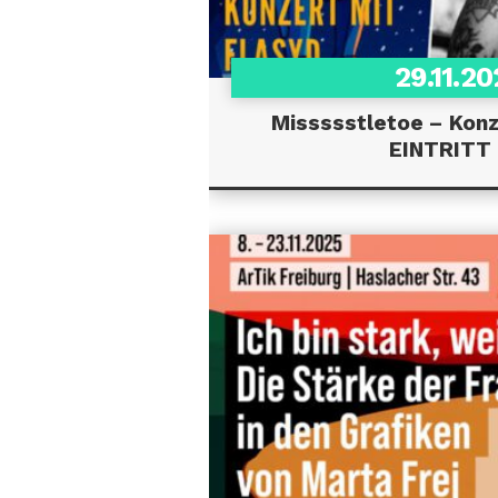
29.11.2
Missssstletoe – Konz
EINTRITT 