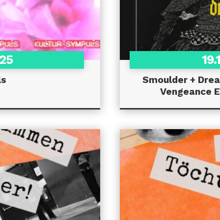
025
19.
ls
Smoulder + Drea
Vengeance E