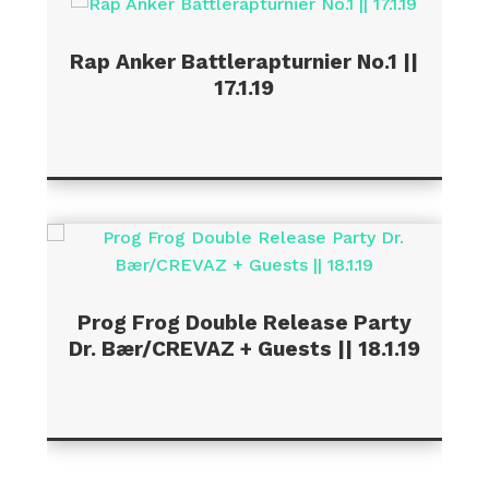
Rap Anker Battlerapturnier No.1 ||
17.1.19
Prog Frog Double Release Party
Dr. Bær/CREVAZ + Guests || 18.1.19