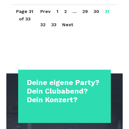
Page 31
Prev
1
2
…
29
30
31
of 33
32
33
Next
Deine eigene Party?
Dein Clubabend?
Dein Konzert?